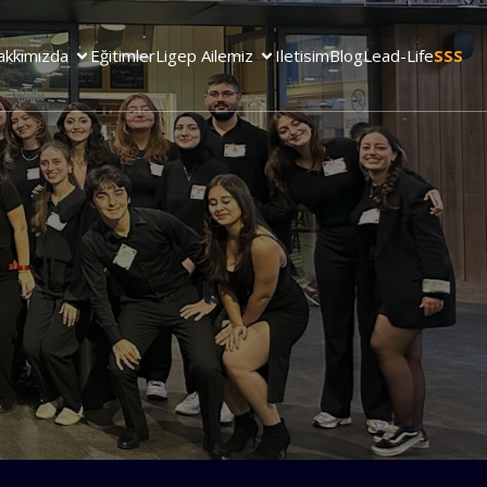
akkımızda
Eğitimler
Ligep Ailemiz
Iletisim
Blog
Lead-Life
SSS