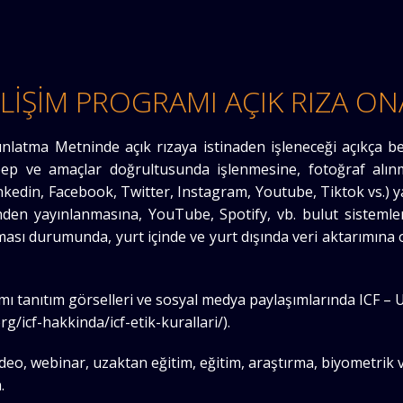
ELİŞİM PROGRAMI AÇIK RIZA ON
nlatma Metninde açık rızaya istinaden işleneceği açıkça belir
ep ve amaçlar doğrultusunda işlenmesine, fotoğraf alınm
nkedin, Facebook, Twitter, Instagram, Youtube, Tiktok vs.) y
nden yayınlanmasına, YouTube, Spotify, vb. bulut sisteml
olması durumunda, yurt içinde ve yurt dışında veri aktarımına
ı tanıtım görselleri ve sosyal medya paylaşımlarında ICF –
g/icf-hakkinda/icf-etik-kurallari/).
eo, webinar, uzaktan eğitim, eğitim, araştırma, biyometrik ve k
.