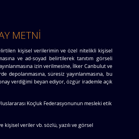
AY METNİ
tilen kişisel verilerimin ve özel nitelikli kişisel
asına ve ad-soyad belirtilerek tanıtım görseli
ayınlanmasına izin verilmesine, İlker Canbulut ve
erde depolanmasına, süresiz yayınlanmasına, bu
 onay verdiğimi beyan ediyor, özgür irademle açık
 Uluslararası Koçluk Federasyonunun mesleki etik
işisel veriler vb. sözlü, yazılı ve görsel